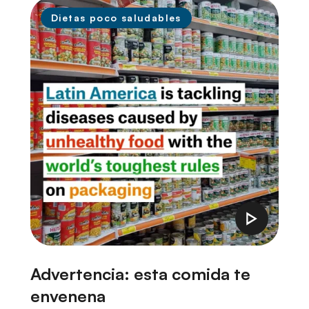
Dietas poco saludables
Advertencia: esta comida te
B
envenena
i