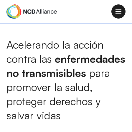
P
a
M
s
a
a
i
r
n
Acelerando la acción
a
n
l
a
contra las
enfermedades
c
v
o
i
no transmisibles
para
n
g
t
promover la salud
,
a
e
t
n
proteger derechos y
i
i
o
d
salvar vidas
n
o
p