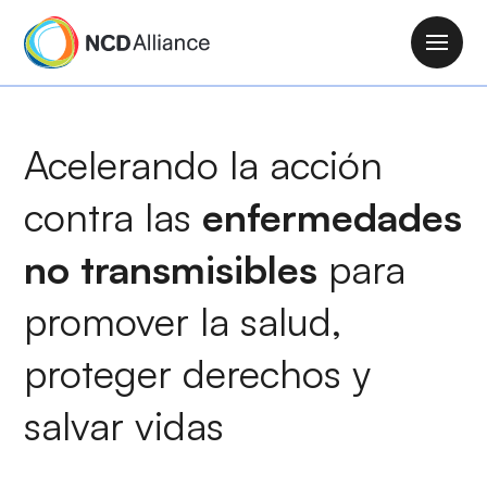
P
a
M
s
a
a
i
r
n
Acelerando la acción
a
n
l
a
contra las
enfermedades
c
v
o
i
no transmisibles
para
n
g
t
promover la salud
,
a
e
t
n
proteger derechos y
i
i
o
d
salvar vidas
n
o
p