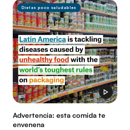
Dietas poco saludables
Advertencia: esta comida te
B
envenena
i