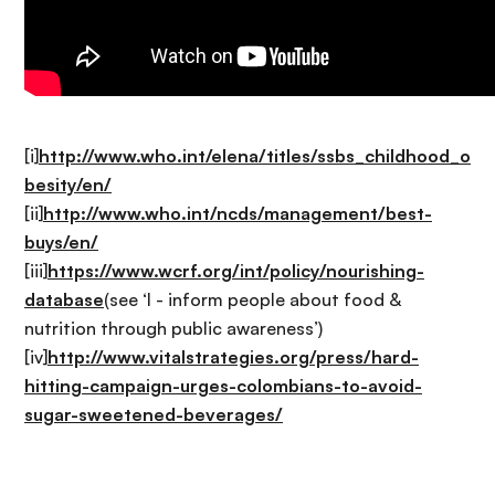
[i]
http://www.who.int/elena/titles/ssbs_childhood_o
besity/en/
[ii]
http://www.who.int/ncds/management/best-
buys/en/
[iii]
https://www.wcrf.org/int/policy/nourishing-
database
(see ‘I - inform people about food &
nutrition through public awareness’)
[iv]
http://www.vitalstrategies.org/press/hard-
hitting-campaign-urges-colombians-to-avoid-
sugar-sweetened-beverages/