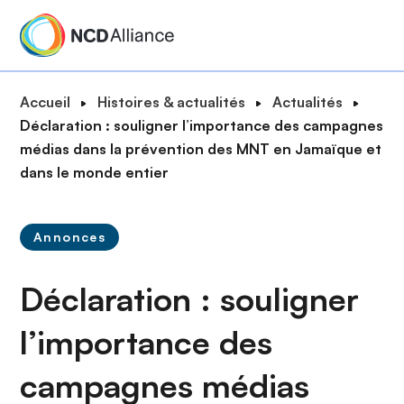
A
l
l
e
F
Accueil
Histoires & actualités
Actualités
r
i
Déclaration : souligner l’importance des campagnes
a
l
médias dans la prévention des MNT en Jamaïque et
u
d
dans le monde entier
c
'
o
A
n
Annonces
r
t
i
e
Déclaration : souligner
a
n
n
u
l’importance des
e
p
r
campagnes médias
i