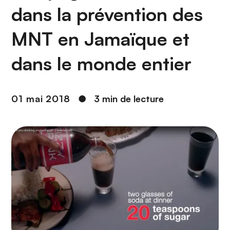
n
dans la prévention des
c
i
MNT en Jamaïque et
p
a
dans le monde entier
l
01 mai 2018
●
3 min de lecture