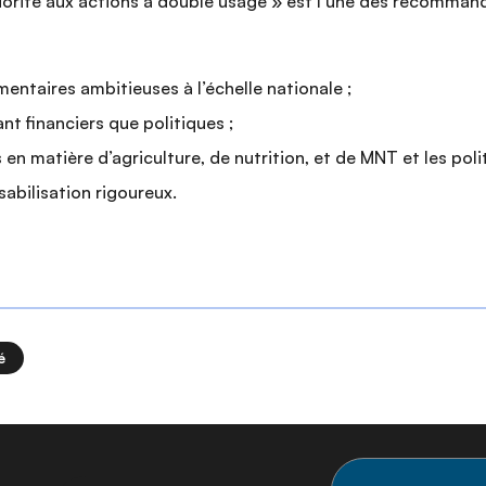
 priorité aux actions à double usage » est l’une des recomm
mentaires ambitieuses à l’échelle nationale ;
financiers que politiques ;
n matière d’agriculture, de nutrition, et de MNT et les poli
bilisation rigoureux.
é