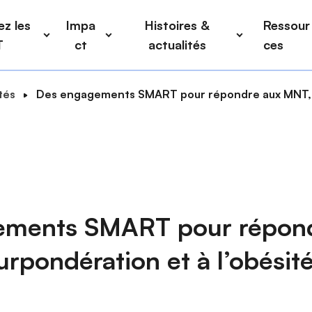
z les
Impa
Histoires &
Ressour
T
ct
actualités
ces
tés
Des engagements SMART pour répondre aux MNT, à l
ements SMART pour répond
urpondération et à l’obésit