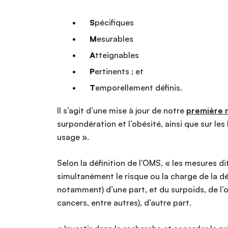
S
pécifiques
M
esurables
A
tteignables
P
ertinents ; et
T
emporellement définis.
Il s’agit d’une mise à jour de notre
première n
surpondération et l’obésité, ainsi que sur les
usage ».
Selon la définition de l’OMS, « les mesures 
simultanément le risque ou la charge de la d
notamment) d’une part, et du surpoids, de l’o
cancers, entre autres), d’autre part.