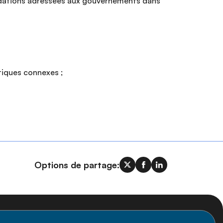
andations adressées aux gouvernements dans
tiques connexes ;
Options de partage: