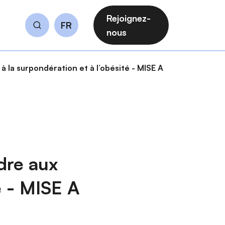
Rejoignez-
FR
Rechercher
nous
a surpondération et à l’obésité - MISE A
re aux
é - MISE A