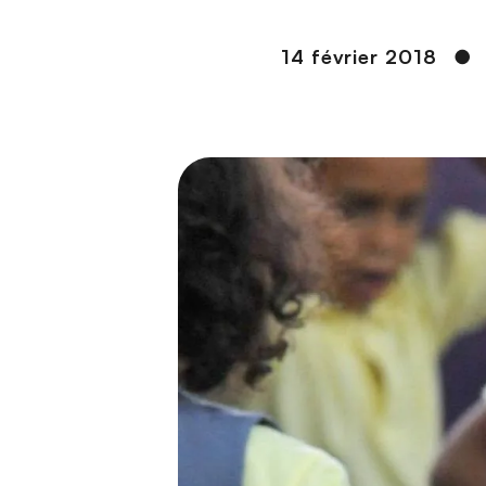
n
c
14 février 2018
●
i
p
a
l