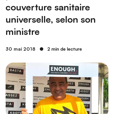
n
couverture sanitaire
c
i
universelle, selon son
p
a
ministre
l
30 mai 2018
●
2 min de lecture