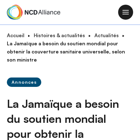
A
l
M
l
a
e
i
F
Accueil
Histoires & actualités
Actualités
r
n
i
La Jamaïque a besoin du soutien mondial pour
a
n
l
obtenir la couverture sanitaire universelle, selon
u
a
d
son ministre
c
v
'
o
i
A
n
g
Annonces
r
t
a
i
e
t
La Jamaïque a besoin
a
n
i
n
u
o
du soutien mondial
e
p
n
r
pour obtenir la
i