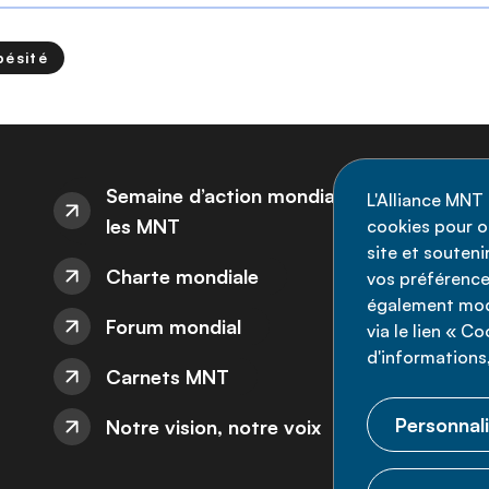
bésité
I
Semaine d’action mondiale sur
L'Alliance MNT 
les MNT
cookies pour op
Re
site et souten
Charte mondiale
l'
vos préférence
également modi
ne
Forum mondial
via le lien « C
d'informations,
Carnets MNT
Personnali
Notre vision, notre voix