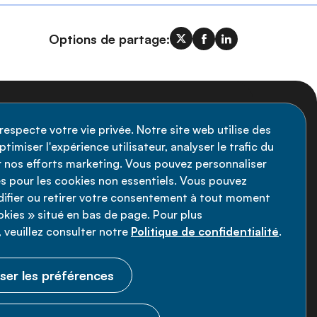
Options de partage:
nscription à la newsletter
respecte votre vie privée. Notre site web utilise des
timiser l'expérience utilisateur, analyser le trafic du
stez informé des dernières actualités de
ir nos efforts marketing. Vous pouvez personnaliser
Alliance MNT - abonnez-vous à notre
s pour les cookies non essentiels. Vous pouvez
fier ou retirer votre consentement à tout moment
wsletter.
ookies » situé en bas de page. Pour plus
 veuillez consulter notre
Politique de confidentialité
.
Inscrivez-vous maintenant
ser les préférences