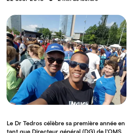
n
c
i
p
a
l
Le Dr Tedros célèbre sa première année en
tant que Directeur général (DG) de l’OMS