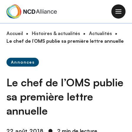
A
l
M
l
a
e
i
F
Accueil
Histoires & actualités
Actualités
r
n
i
Le chef de l’OMS publie sa première lettre annuelle
a
n
l
u
a
d
c
v
Annonces
'
o
i
A
n
g
Le chef de l’OMS publie
r
t
a
i
e
t
sa première lettre
a
n
i
n
u
annuelle
o
e
p
n
r
i
22 août 2018
●
2 min de lecture