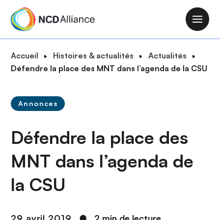
A
l
M
l
a
e
i
F
Accueil
Histoires & actualités
Actualités
r
n
i
Défendre la place des MNT dans l’agenda de la CSU
a
n
l
u
a
d
c
v
Annonces
'
o
i
A
n
g
Défendre la place des
r
t
a
i
e
t
MNT dans l’agenda de
a
n
i
n
u
la CSU
o
e
p
n
r
i
29 avril 2019
●
2 min de lecture