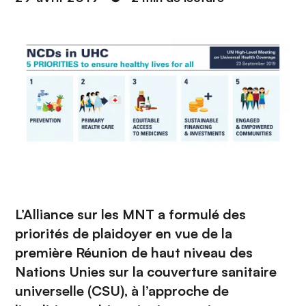
n
c
i
p
a
l
L’Alliance sur les MNT a formulé des
priorités de plaidoyer
en vue de la
première Réunion de haut niveau des
Nations Unies sur la couverture sanitaire
universelle (CSU), à l’approche de