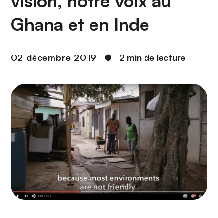
vision, notre voix au
n
c
Ghana et en Inde
i
p
a
02 décembre 2019
●
2 min de lecture
l