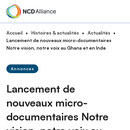
A
l
l
e
F
Accueil
Histoires & actualités
Actualités
r
i
Lancement de nouveaux micro-documentaires
a
l
Notre vision, notre voix au Ghana et en Inde
u
d
c
'
o
Annonces
A
n
r
t
Lancement de
i
e
a
n
nouveaux micro-
n
u
e
p
documentaires Notre
r
i