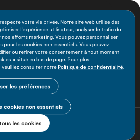
nscription à la newsletter
respecte votre vie privée. Notre site web utilise des
timiser l'expérience utilisateur, analyser le trafic du
stez informé des dernières actualités de
ir nos efforts marketing. Vous pouvez personnaliser
Alliance MNT - abonnez-vous à notre
s pour les cookies non essentiels. Vous pouvez
fier ou retirer votre consentement à tout moment
wsletter.
ookies » situé en bas de page. Pour plus
 veuillez consulter notre
Politique de confidentialité
.
Inscrivez-vous maintenant
ser les préférences
s cookies non essentiels
© 2026 Alliance MNT.
Tous droits
tous les cookies
réservés.