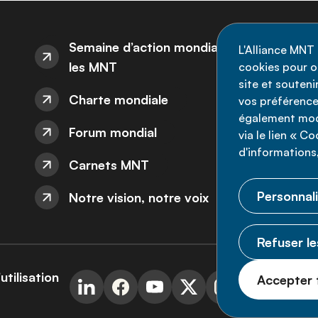
I
Semaine d’action mondiale sur
L'Alliance MNT 
les MNT
cookies pour op
Re
site et souten
Charte mondiale
l'
vos préférence
également modi
ne
Forum mondial
via le lien « C
d'informations,
Carnets MNT
Personnali
Notre vision, notre voix
Refuser le
utilisation
Accepter 