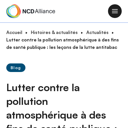
A
l
M
l
a
e
i
F
Accueil
Histoires & actualités
Actualités
r
n
i
Lutter contre la pollution atmosphérique à des fins
a
n
l
de santé publique : les leçons de la lutte antitabac
u
a
d
c
v
'
o
i
Blog
A
n
g
r
t
a
Lutter contre la
i
e
t
a
n
i
pollution
n
u
o
e
p
atmosphérique à des
n
r
i