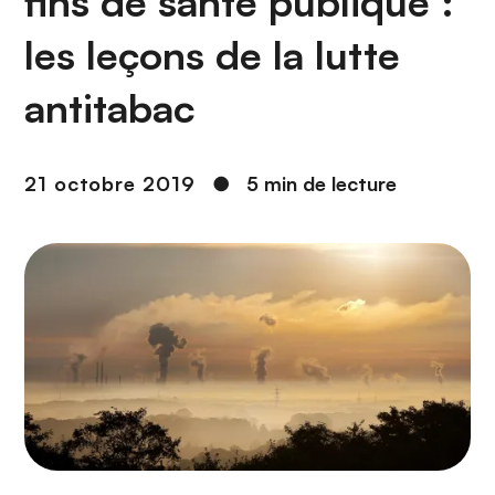
fins de santé publique :
n
c
les leçons de la lutte
i
p
antitabac
a
l
21 octobre 2019
●
5 min de lecture