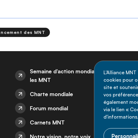
ancement des MNT
I
Semaine d’action mondiale sur
L'Alliance MNT 
les MNT
cookies pour op
Re
site et souten
Charte mondiale
l'
vos préférence
également modi
ne
Forum mondial
via le lien « C
d'informations,
Carnets MNT
Personnali
Notre vision, notre voix