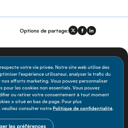
Options de partage:
nscription à la newsletter
respecte votre vie privée. Notre site web utilise des
timiser l'expérience utilisateur, analyser le trafic du
stez informé des dernières actualités de
ir nos efforts marketing. Vous pouvez personnaliser
Alliance MNT - abonnez-vous à notre
s pour les cookies non essentiels. Vous pouvez
fier ou retirer votre consentement à tout moment
wsletter.
ookies » situé en bas de page. Pour plus
 veuillez consulter notre
Politique de confidentialité
.
Inscrivez-vous maintenant
ser les préférences