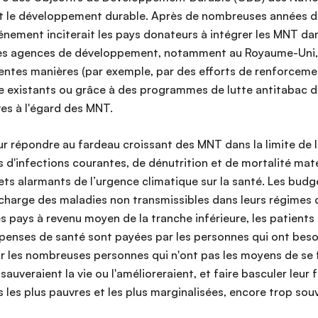
e et le développement durable. Après de nombreuses années 
nement inciterait les pays donateurs à intégrer les MNT dans
s agences de développement, notamment au Royaume-Uni, au
rentes manières (par exemple, par des efforts de renforceme
xistants ou grâce à des programmes de lutte antitabac dans
es à l'égard des MNT.
ur répondre au fardeau croissant des MNT dans la limite de
d'infections courantes, de dénutrition et de mortalité mater
ets alarmants de l’urgence climatique sur la santé. Les budg
 charge des maladies non transmissibles dans leurs régimes d
es pays à revenu moyen de la tranche inférieure, les patients
enses de santé sont payées par les personnes qui ont besoin
 les nombreuses personnes qui n'ont pas les moyens de se fa
sauveraient la vie ou l'amélioreraient, et faire basculer leur 
les plus pauvres et les plus marginalisées, encore trop sou