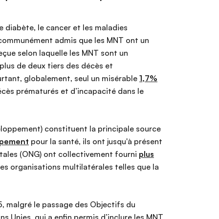
 diabète, le cancer et les maladies
st communément admis que les MNT ont un
eçue selon laquelle les MNT sont un
 plus de deux tiers des décès et
rtant, globalement, seul un misérable
1,7%
décès prématurés et d’incapacité dans le
loppement) constituent la principale source
oppement
pour la santé, ils ont jusqu'à présent
tales (ONG) ont collectivement fourni
plus
 organisations multilatérales telles que la
, malgré le passage des Objectifs du
 Unies, qui a enfin permis d’inclure les MNT