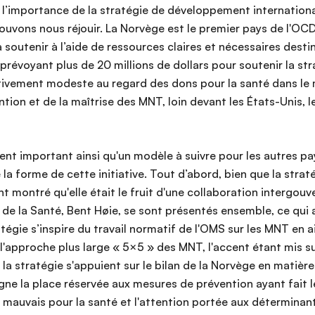
nt l’importance de la stratégie de développement internatio
ouvons nous réjouir. La Norvège est le premier pays de l'OCD
 soutenir à l’aide de ressources claires et nécessaires dest
n prévoyant plus de 20 millions de dollars pour soutenir la 
ivement modeste au regard des dons pour la santé dans le m
tion et de la maîtrise des MNT, loin devant les États-Unis, l
nt important ainsi qu'un modèle à suivre pour les autres p
 la forme de cette initiative. Tout d’abord, bien que la straté
t montré qu'elle était le fruit d'une collaboration intergo
re de la Santé, Bent Høie, se sont présentés ensemble, ce qui 
égie s’inspire du travail normatif de l'OMS sur les MNT en a
l'approche plus large « 5×5 » des MNT, l'accent étant mis su
la stratégie s'appuient sur le bilan de la Norvège en matièr
ne la place réservée aux mesures de prévention ayant fait le
s mauvais pour la santé et l'attention portée aux détermin