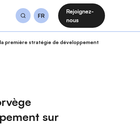
Rejoignez-
FR
Rechercher
nous
e la première stratégie de développement
orvège
ppement sur