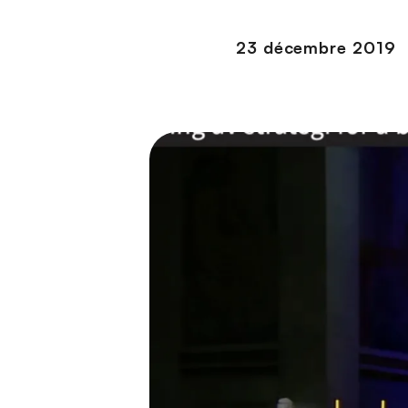
n
c
23 décembre 2019
i
p
a
l