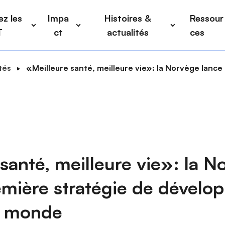
z les
Impa
Histoires &
Ressour
T
ct
actualités
ces
tés
«Meilleure santé, meilleure vie»: la Norvège lanc
santé, meilleure vie»: la N
remière stratégie de dévelo
u monde