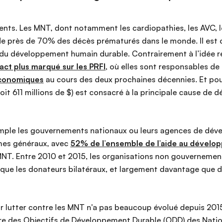
nts. Les MNT, dont notamment les cardiopathies, les AVC, le
 de près de 70% des décès prématurés dans le monde. Il e
 du développement humain durable. Contrairement à l’idée r
act plus marqué sur les PRFI
, où elles sont responsables de
économiques
au cours des deux prochaines décennies. Et pou
oit 611 millions de $) est consacré à la principale cause de 
emple les gouvernements nationaux ou leurs agences de déve
rmes généraux, avec
52% de l’ensemble de l’aide au dével
 MNT. Entre 2010 et 2015, les organisations non gouvernemen
ue les donateurs bilatéraux, et largement davantage que des
 lutter contre les MNT n'a pas beaucoup évolué depuis 2015
re des Objectifs de Développement Durable (ODD) des Nations