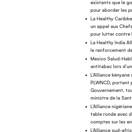
existants que le g
pour aborder les p
La Healthy Caribbe
un appel aux Chefs
pour lutter contre
La Healthy India A
le renforcement de
Mexico Salud-Habl
antitabac lors d’u
L’Alliance kényane
PLWNCD, portant pr
Gouvernement, tout
ministre de la Sant
L’Alliance nigéria
table ronde avec 
comptes sur les e
L’Alliance sud-afri