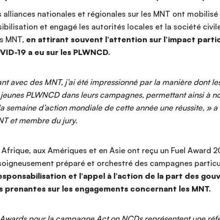
s alliances nationales et régionales sur les MNT ont mobilis
bilisation et engagé les autorités locales et la société civil
es MNT,
en attirant souvent l’attention sur l’impact part
VID-19 a eu sur les PLWNCD.
ant avec des MNT, j’ai été impressionné par la manière dont l
s jeunes PLWNCD dans leurs campagnes, permettant ainsi à no
la semaine d’action mondiale de cette année une réussite, » 
NT et membre du jury.
 Afrique, aux Amériques et en Asie ont reçu un Fuel Award
soigneusement préparé et orchestré des campagnes particul
responsabilisation et l’appel à l’action de la part des g
ies prenantes sur les engagements concernant les MNT.
l Awards pour la campagne Act on NCDs représentent une réf