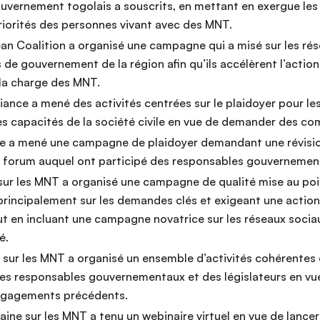
ouvernement togolais a souscrits, en mettant en exergue les
riorités des personnes vivant avec des MNT.
an Coalition a organisé une campagne qui a misé sur les rés
 de gouvernement de la région afin qu’ils accélèrent l’actio
 la charge des MNT.
lliance a mené des activités centrées sur le plaidoyer pour 
s capacités de la société civile en vue de demander des co
e a mené une campagne de plaidoyer demandant une révision 
n forum auquel ont participé des responsables gouvernementa
 sur les MNT a organisé une campagne de qualité mise au poin
incipalement sur les demandes clés et exigeant une action 
 en incluant une campagne novatrice sur les réseaux sociau
é.
ne sur les MNT a organisé un ensemble d’activités cohérentes
des responsables gouvernementaux et des législateurs en v
ngagements précédents.
caine sur les MNT a tenu un webinaire virtuel en vue de lance