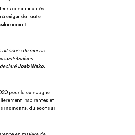
é leurs communautés,
e à exiger de toute
iculièrement
es alliances du monde
s contributions
a déclaré
Joab Wako
,
 2020 pour la campagne
ièrement inspirantes et
ouvernements, du secteur
érence en matière de