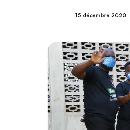
n
c
15 décembre 2020
i
p
a
l