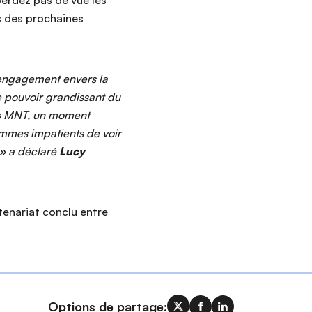
erdez pas de vue les
rs des prochaines
r engagement envers la
le pouvoir grandissant du
es MNT, un moment
ommes impatients de voir
 » a déclaré
Lucy
enariat conclu entre
Options de partage: