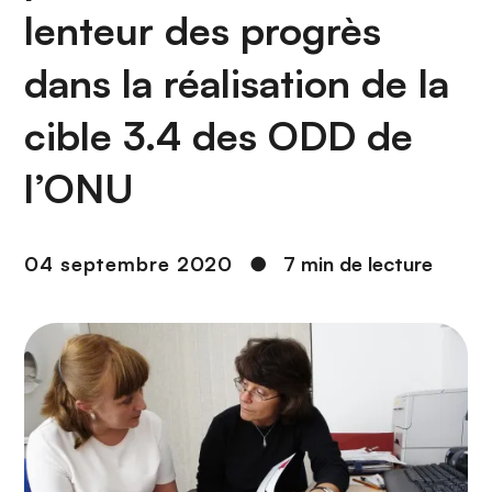
n
lenteur des progrès
c
i
dans la réalisation de la
p
a
cible 3.4 des ODD de
l
l’ONU
04 septembre 2020
●
7 min de lecture