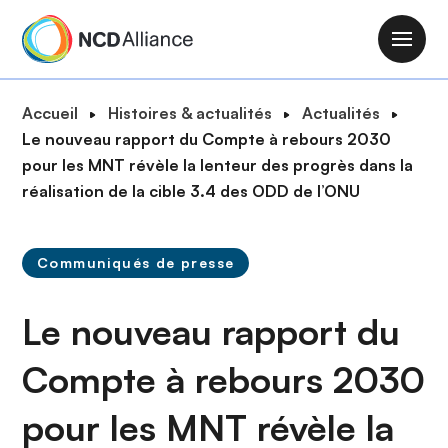
A
l
M
l
a
e
i
F
Accueil
Histoires & actualités
Actualités
r
n
i
Le nouveau rapport du Compte à rebours 2030
a
n
l
pour les MNT révèle la lenteur des progrès dans la
u
a
d
réalisation de la cible 3.4 des ODD de l’ONU
c
v
'
o
i
A
n
g
Communiqués de presse
r
t
a
i
e
t
Le nouveau rapport du
a
n
i
n
u
o
Compte à rebours 2030
e
p
n
r
pour les MNT révèle la
i