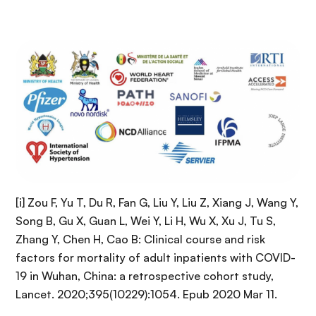
[i] Zou F, Yu T, Du R, Fan G, Liu Y, Liu Z, Xiang J, Wang Y,
Song B, Gu X, Guan L, Wei Y, Li H, Wu X, Xu J, Tu S,
Zhang Y, Chen H, Cao B: Clinical course and risk
factors for mortality of adult inpatients with COVID-
19 in Wuhan, China: a retrospective cohort study,
Lancet. 2020;395(10229):1054. Epub 2020 Mar 11.