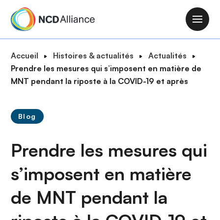
A
l
M
l
a
e
i
F
Accueil
Histoires & actualités
Actualités
r
n
i
Prendre les mesures qui s’imposent en matière de
a
n
l
MNT pendant la riposte à la COVID-19 et après
u
a
d
c
v
'
o
i
Blog
A
n
g
r
t
a
Prendre les mesures qui
i
e
t
a
n
i
s’imposent en matière
n
u
o
e
p
de MNT pendant la
n
r
i