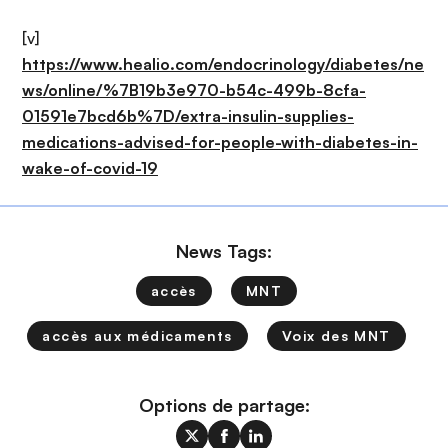
[v]
https://www.healio.com/endocrinology/diabetes/ne
ws/online/%7B19b3e970-b54c-499b-8cfa-
01591e7bcd6b%7D/extra-insulin-supplies-
medications-advised-for-people-with-diabetes-in-
wake-of-covid-19
News Tags:
accès
MNT
accès aux médicaments
Voix des MNT
Options de partage: