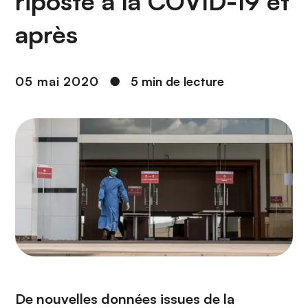
riposte à la COVID-19 et
n
c
après
i
p
a
05 mai 2020
●
5 min de lecture
l
De nouvelles données issues de la