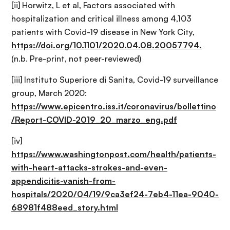
[ii] Horwitz, L et al, Factors associated with
hospitalization and critical illness among 4,103
patients with Covid-19 disease in New York City,
https://doi.org/10.1101/2020.04.08.20057794.
(n.b. Pre-print, not peer-reviewed)
[iii] Instituto Superiore di Sanita, Covid-19 surveillance
group, March 2020:
https://www.epicentro.iss.it/coronavirus/bollettino
/Report-COVID-2019_20_marzo_eng.pdf
[iv]
https://www.washingtonpost.com/health/patients-
with-heart-attacks-strokes-and-even-
appendicitis-vanish-from-
hospitals/2020/04/19/9ca3ef24-7eb4-11ea-9040-
68981f488eed_story.html