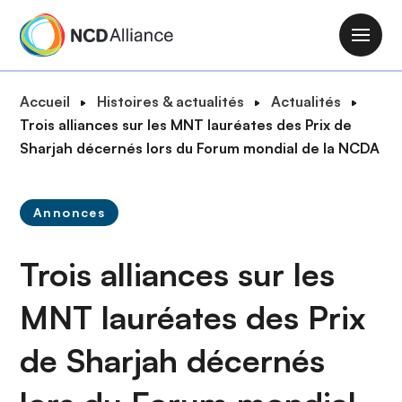
A
l
M
l
a
e
i
F
Accueil
Histoires & actualités
Actualités
r
n
i
Trois alliances sur les MNT lauréates des Prix de
a
n
l
Sharjah décernés lors du Forum mondial de la NCDA
u
a
d
c
v
'
o
i
Annonces
A
n
g
r
t
a
Trois alliances sur les
i
e
t
a
n
i
MNT lauréates des Prix
n
u
o
e
p
de Sharjah décernés
n
r
i