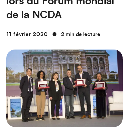
lors du Forum mondial
n
c
de la NCDA
i
p
a
11 février 2020
●
2 min de lecture
l