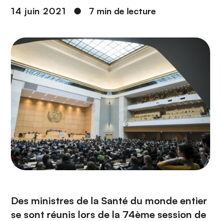
n
14 juin 2021
●
7 min de lecture
c
i
p
a
l
Des ministres de la Santé du monde entier
se sont réunis lors de la 74ème session de