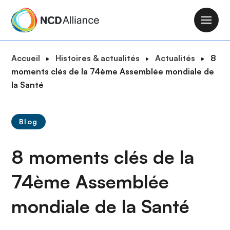
A
l
M
l
a
e
i
F
Accueil
Histoires & actualités
Actualités
8
r
n
i
moments clés de la 74ème Assemblée mondiale de
a
n
l
la Santé
u
a
d
c
v
'
o
i
Blog
A
n
g
r
t
a
8 moments clés de la
i
e
t
a
n
i
74ème Assemblée
n
u
o
e
p
mondiale de la Santé
n
r
i