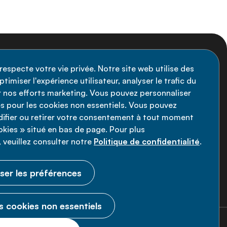
nscription à la newsletter
respecte votre vie privée. Notre site web utilise des
timiser l'expérience utilisateur, analyser le trafic du
stez informé des dernières actualités de
ir nos efforts marketing. Vous pouvez personnaliser
Alliance MNT - abonnez-vous à notre
s pour les cookies non essentiels. Vous pouvez
fier ou retirer votre consentement à tout moment
wsletter.
ookies » situé en bas de page. Pour plus
 veuillez consulter notre
Politique de confidentialité
.
Inscrivez-vous maintenant
ser les préférences
s cookies non essentiels