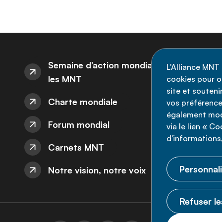
I
Semaine d’action mondiale sur
L'Alliance MNT 
les MNT
cookies pour op
Re
site et souten
Charte mondiale
l'
vos préférence
également modi
ne
Forum mondial
via le lien « C
d'informations,
Carnets MNT
Personnali
Notre vision, notre voix
Refuser le