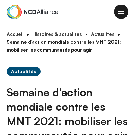
A
l
M
l
a
e
i
F
Accueil
Histoires & actualités
Actualités
r
n
i
Semaine d’action mondiale contre les MNT 2021:
a
n
l
mobiliser les communautés pour agir
u
a
d
c
v
'
o
i
Actualités
A
n
g
r
t
a
Semaine d’action
i
e
t
a
n
i
mondiale contre les
n
u
o
e
p
MNT 2021: mobiliser les
n
r
i