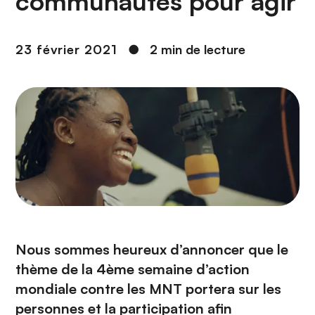
communautés pour agir
n
c
i
23 février 2021
●
2 min de lecture
p
a
l
Nous sommes heureux d’annoncer que le
thème de la 4ème semaine d’action
mondiale contre les MNT portera sur les
personnes et la participation afin