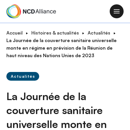
A
l
M
l
a
e
i
F
Accueil
Histoires & actualités
Actualités
r
n
i
La Journée de la couverture sanitaire universelle
a
n
l
monte en régime en prévision de la Réunion de
u
a
d
haut niveau des Nations Unies de 2023
c
v
'
o
i
A
n
g
Actualités
r
t
a
i
e
t
La Journée de la
a
n
i
n
u
o
couverture sanitaire
e
p
n
r
universelle monte en
i