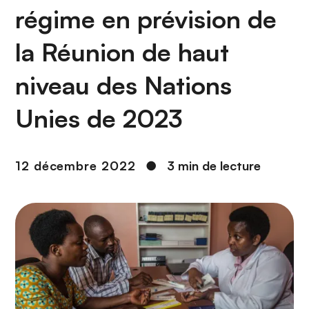
n
régime en prévision de
c
i
la Réunion de haut
p
a
niveau des Nations
l
Unies de 2023
12 décembre 2022
●
3 min de lecture