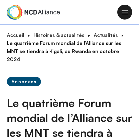
A
l
M
l
a
e
i
F
Accueil
Histoires & actualités
Actualités
r
n
i
Le quatrième Forum mondial de l’Alliance sur les
a
n
l
MNT se tiendra à Kigali, au Rwanda en octobre
u
a
d
2024
c
v
'
o
i
A
n
g
Annonces
r
t
a
i
e
t
Le quatrième Forum
a
n
i
n
u
o
mondial de l’Alliance sur
e
p
n
r
les MNT se tiendra à
i