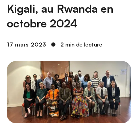
n
Kigali, au Rwanda en
c
i
octobre 2024
p
a
l
17 mars 2023
●
2 min de lecture