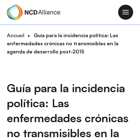
A
l
M
l
a
e
i
F
Accueil
Guía para la incidencia política: Las
r
n
i
enfermedades crónicas no transmisibles en la
a
n
l
agenda de desarrollo post-2015
u
a
d
c
v
'
o
i
A
n
g
r
Guía para la incidencia
t
a
i
e
t
política: Las
a
n
i
n
u
o
enfermedades crónicas
e
p
n
r
no transmisibles en la
i