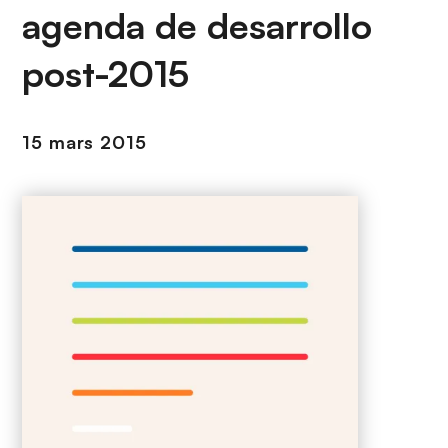
n
agenda de desarrollo
c
i
post-2015
p
a
l
15 mars 2015