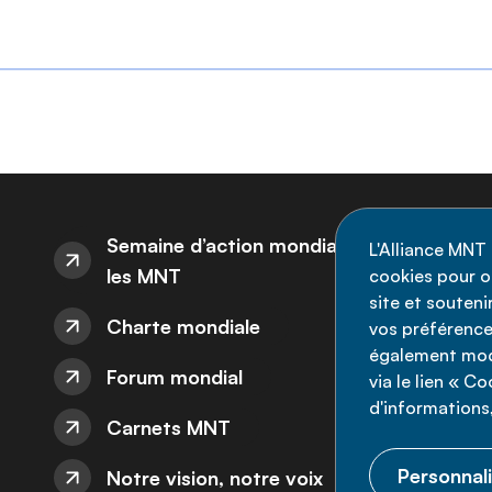
I
Semaine d’action mondiale sur
L'Alliance MNT 
les MNT
cookies pour op
Re
site et souten
Charte mondiale
l'
vos préférence
également modi
ne
Forum mondial
via le lien « C
d'informations,
Carnets MNT
Personnali
Notre vision, notre voix