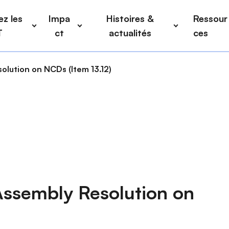
z les
Impa
Histoires &
Ressour
T
ct
actualités
ces
olution on NCDs (Item 13.12)
Assembly Resolution on