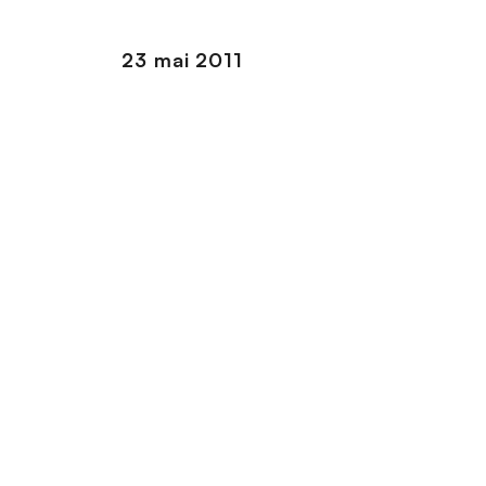
n
c
23 mai 2011
i
p
a
l