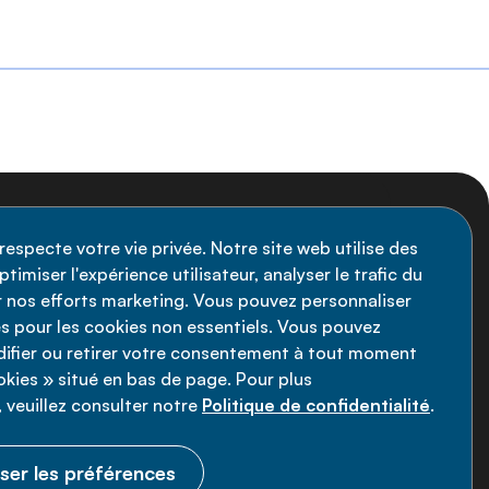
nscription à la newsletter
respecte votre vie privée. Notre site web utilise des
timiser l'expérience utilisateur, analyser le trafic du
stez informé des dernières actualités de
ir nos efforts marketing. Vous pouvez personnaliser
Alliance MNT - abonnez-vous à notre
s pour les cookies non essentiels. Vous pouvez
fier ou retirer votre consentement à tout moment
wsletter.
ookies » situé en bas de page. Pour plus
 veuillez consulter notre
Politique de confidentialité
.
Inscrivez-vous maintenant
ser les préférences