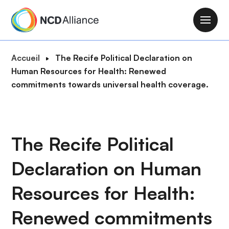
A
l
M
l
a
e
i
F
Accueil
The Recife Political Declaration on
r
n
i
Human Resources for Health: Renewed
a
n
l
commitments towards universal health coverage.
u
a
d
c
v
'
o
i
A
n
g
r
The Recife Political
t
a
i
e
t
Declaration on Human
a
n
i
n
u
o
Resources for Health:
e
p
n
r
Renewed commitments
i