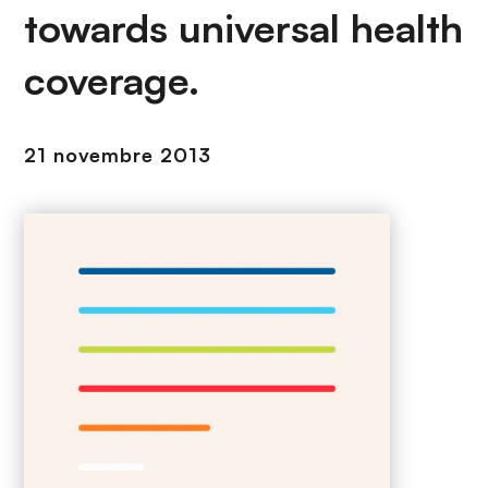
n
towards universal health
c
i
coverage.
p
a
l
21 novembre 2013