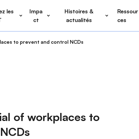
z les
Impa
Histoires &
Ressour
T
ct
actualités
ces
places to prevent and control NCDs
ial of workplaces to
l NCDs