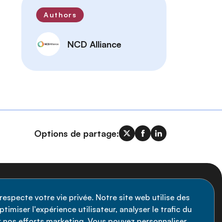
Authors
NCD Alliance
Options de partage:
nscription à la newsletter
respecte votre vie privée. Notre site web utilise des
timiser l'expérience utilisateur, analyser le trafic du
stez informé des dernières actualités de
ir nos efforts marketing. Vous pouvez personnaliser