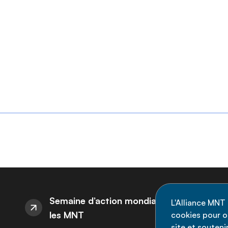
I
Semaine d’action mondiale sur
L'Alliance MNT 
les MNT
cookies pour op
Re
site et souten