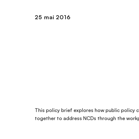
n
c
25 mai 2016
i
p
a
l
This policy brief explores how public polic
together to address NCDs through the work