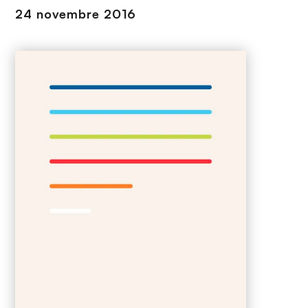
n
24 novembre 2016
c
i
p
a
l