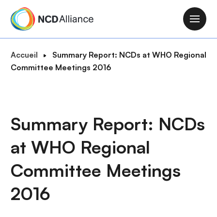
A
l
M
l
a
e
i
F
Accueil
Summary Report: NCDs at WHO Regional
r
n
i
Committee Meetings 2016
a
n
l
u
a
d
c
v
'
o
i
A
Summary Report: NCDs
n
g
r
t
a
at WHO Regional
i
e
t
a
n
i
Committee Meetings
n
u
o
e
p
2016
n
r
i