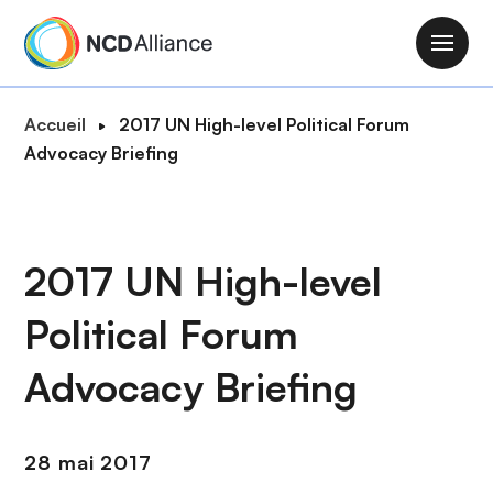
A
l
M
l
a
e
i
F
Accueil
2017 UN High-level Political Forum
r
n
i
Advocacy Briefing
a
n
l
u
a
d
c
v
'
o
i
A
2017 UN High-level
n
g
r
t
a
Political Forum
i
e
t
a
n
i
Advocacy Briefing
n
u
o
e
p
n
r
28 mai 2017
i