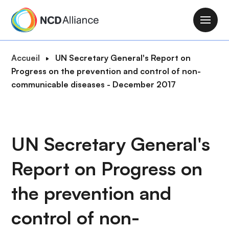
A
l
M
l
a
e
i
F
Accueil
UN Secretary General's Report on
r
n
i
Progress on the prevention and control of non-
a
n
l
communicable diseases - December 2017
u
a
d
c
v
'
o
i
A
n
g
r
UN Secretary General's
t
a
i
e
t
Report on Progress on
a
n
i
n
u
o
the prevention and
e
p
n
r
control of non-
i