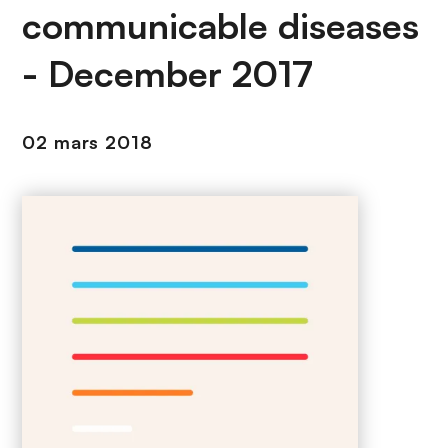
n
communicable diseases
c
i
- December 2017
p
a
l
02 mars 2018