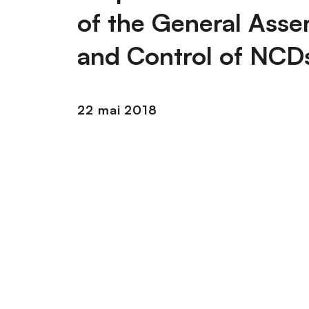
n
of the General Asse
c
i
and Control of NCDs
p
a
l
22 mai 2018