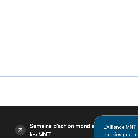
I
Semaine d’action mondiale sur
L'Alliance MNT 
les MNT
cookies pour op