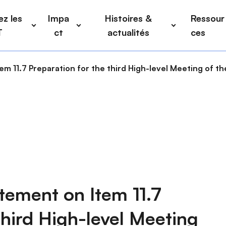
z les
Impa
Histoires &
Ressour
T
ct
actualités
ces
 11.7 Preparation for the third High-level Meeting of t
ement on Item 11.7
third High-level Meeting