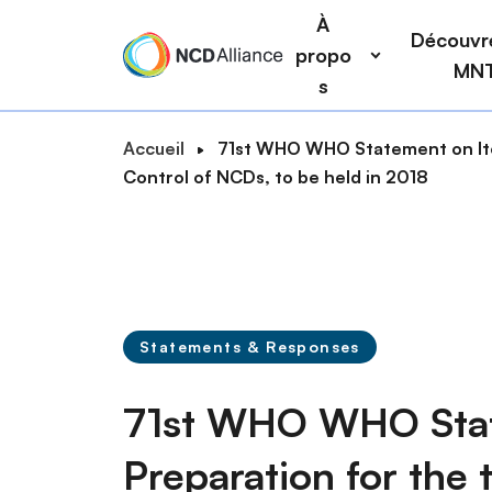
a
A
À
i
Découvre
l
propo
n
MN
l
s
n
e
a
r
F
Accueil
71st WHO WHO Statement on Item
v
a
R
i
Control of NCDs, to be held in 2018
i
u
e
l
g
c
c
d
a
o
h
'
t
n
A
e
i
t
r
r
o
e
i
Statements & Responses
n
c
n
a
u
h
n
71st WHO WHO Stat
p
e
e
r
r
Preparation for the 
i