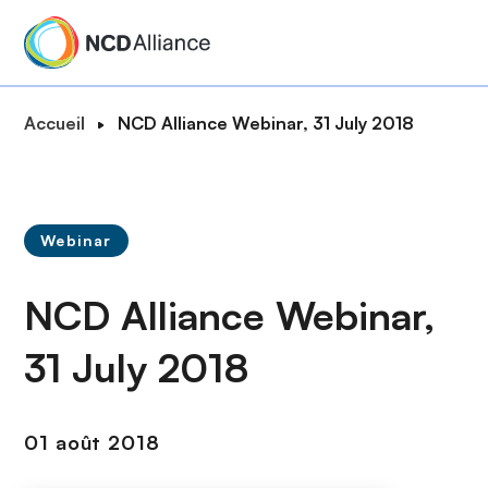
A
l
l
e
F
Accueil
NCD Alliance Webinar, 31 July 2018
r
i
a
l
u
d
c
'
o
Webinar
A
n
r
t
NCD Alliance Webinar,
i
e
a
n
31 July 2018
n
u
e
p
r
01 août 2018
i