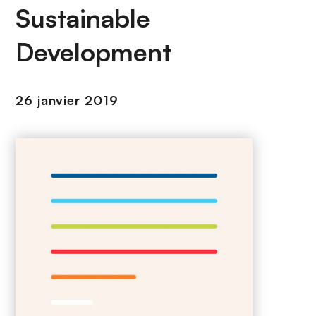
n
Sustainable
c
i
Development
p
a
l
26 janvier 2019