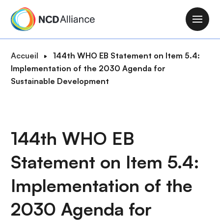
A
l
M
l
a
e
i
F
Accueil
144th WHO EB Statement on Item 5.4:
r
n
i
Implementation of the 2030 Agenda for
a
n
l
Sustainable Development
u
a
d
c
v
'
o
i
A
n
g
r
144th WHO EB
t
a
i
e
t
Statement on Item 5.4:
a
n
i
n
u
o
Implementation of the
e
p
n
r
2030 Agenda for
i