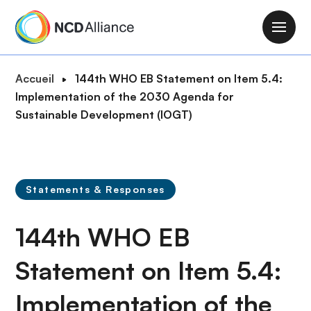
A
l
M
l
a
e
i
F
Accueil
144th WHO EB Statement on Item 5.4:
r
n
i
Implementation of the 2030 Agenda for
a
n
l
Sustainable Development (IOGT)
u
a
d
c
v
'
o
i
A
n
g
r
t
Statements & Responses
a
i
e
t
a
n
144th WHO EB
i
n
u
o
e
p
Statement on Item 5.4:
n
r
Implementation of the
i