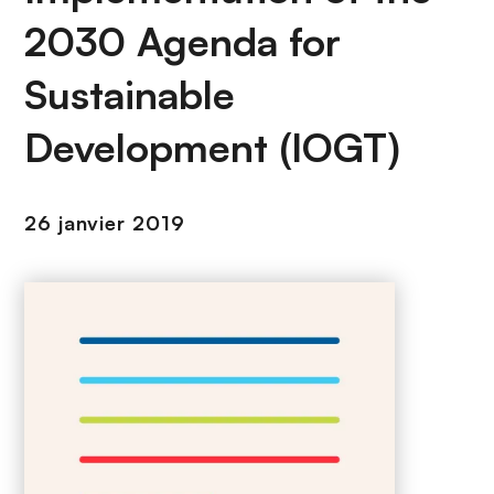
n
2030 Agenda for
c
i
Sustainable
p
a
Development (IOGT)
l
26 janvier 2019