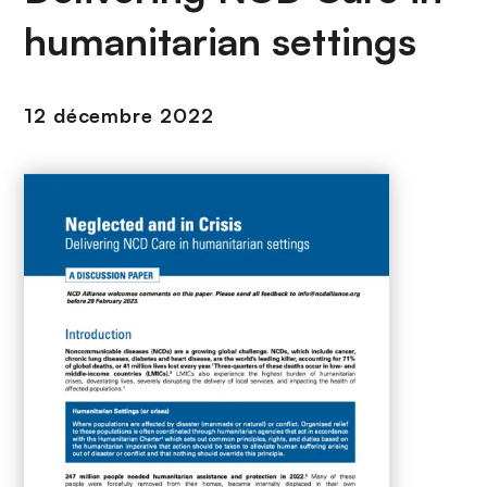
n
humanitarian settings
c
i
p
12 décembre 2022
a
l