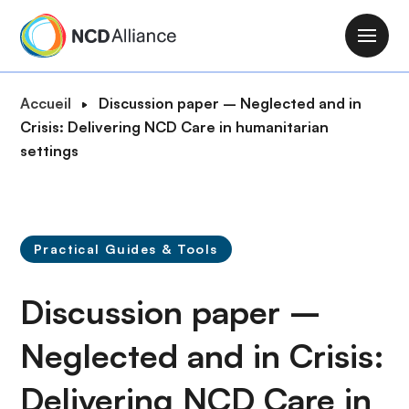
A
l
M
l
a
e
i
F
Accueil
Discussion paper – Neglected and in
r
n
i
Crisis: Delivering NCD Care in humanitarian
a
n
l
settings
u
a
d
c
v
'
o
i
A
n
g
r
t
Practical Guides & Tools
a
i
e
t
a
n
Discussion paper –
i
n
u
o
e
p
Neglected and in Crisis:
n
r
Delivering NCD Care in
i