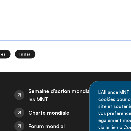
ses
India
I
Semaine d’action mondiale sur
L'Alliance MNT 
les MNT
cookies pour op
Re
site et souten
Charte mondiale
l'
vos préférence
également modi
ne
Forum mondial
via le lien « C