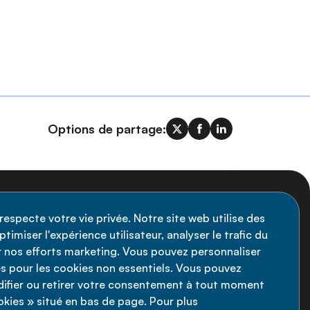
Options de partage:
nscription à la newsletter
respecte votre vie privée. Notre site web utilise des
timiser l'expérience utilisateur, analyser le trafic du
stez informé des dernières actualités de
ir nos efforts marketing. Vous pouvez personnaliser
Alliance MNT - abonnez-vous à notre
s pour les cookies non essentiels. Vous pouvez
fier ou retirer votre consentement à tout moment
wsletter.
ookies » situé en bas de page. Pour plus