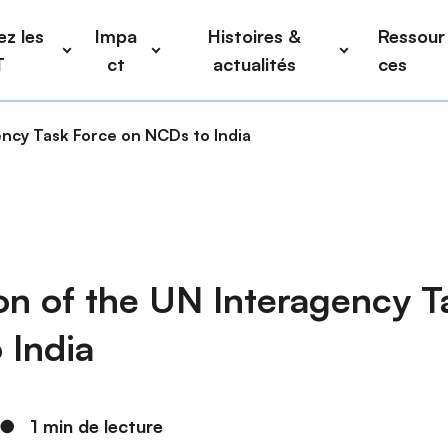
z les
Impa
Histoires &
Ressour
T
ct
actualités
ces
ency Task Force on NCDs to India
on of the UN Interagency T
 India
●
1 min de lecture