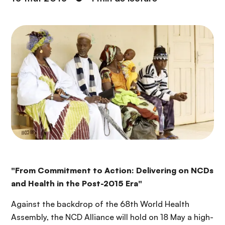
n
c
i
p
a
l
"From Commitment to Action:
Delivering on NCDs
and Health in the Post-2015 Era"
Against the backdrop of the 68th World Health
Assembly, the NCD Alliance will hold on 18 May a high-