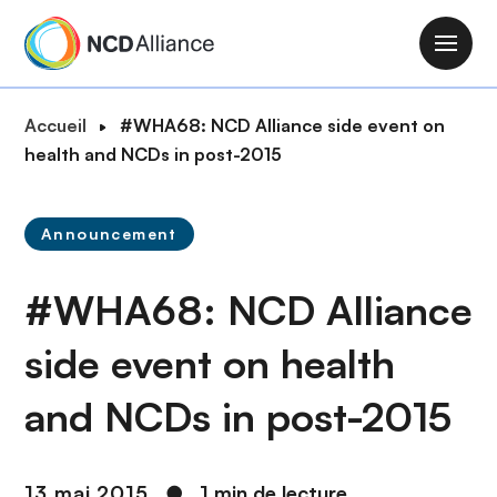
A
l
M
l
a
e
i
F
Accueil
#WHA68: NCD Alliance side event on
r
n
i
health and NCDs in post-2015
a
n
l
u
a
d
c
v
Announcement
'
o
i
A
n
g
#WHA68: NCD Alliance
r
t
a
i
e
t
side event on health
a
n
i
n
u
and NCDs in post-2015
o
e
p
n
r
i
13 mai 2015
●
1 min de lecture