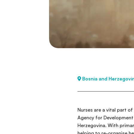
Bosnia and Herzegovi
Nurses are a vital part o
Agency for Development a
Herzegovina. With primary
helping to re-organise h