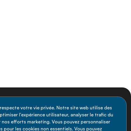
nscription à la newsletter
respecte votre vie privée. Notre site web utilise des
timiser l'expérience utilisateur, analyser le trafic du
stez informé des dernières actualités de
ir nos efforts marketing. Vous pouvez personnaliser
Alliance MNT - abonnez-vous à notre
s pour les cookies non essentiels. Vous pouvez