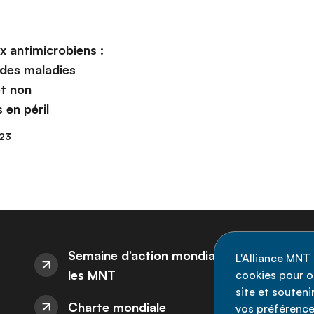
x antimicrobiens :
 des maladies
et non
 en péril
23
I
Semaine d’action mondiale sur
L'Alliance MNT 
les MNT
cookies pour op
Re
site et souten
Charte mondiale
l'
vos préférence