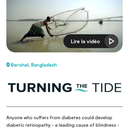
n
c
i
p
a
l
Barishal, Bangladesh
Anyone who suffers from diabetes could develop
diabetic retinopathy - a leading cause of blindness -