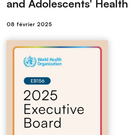
and Adolescents' Health
n
c
i
08 février 2025
p
a
l