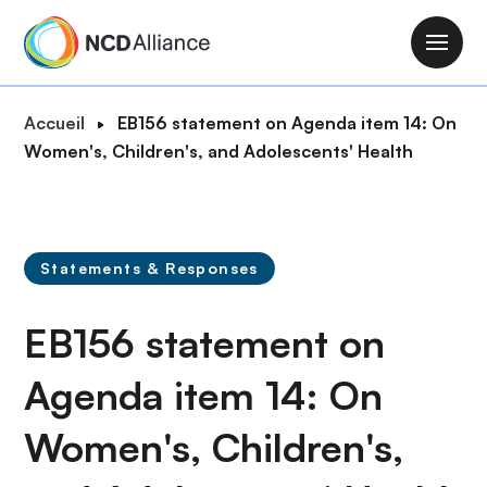
A
l
M
l
a
e
i
F
Accueil
EB156 statement on Agenda item 14: On
r
n
i
Women's, Children's, and Adolescents' Health
a
n
l
u
a
d
c
v
'
o
i
A
n
Statements & Responses
g
r
t
a
i
e
EB156 statement on
t
a
n
i
n
u
Agenda item 14: On
o
e
p
n
Women's, Children's,
r
i