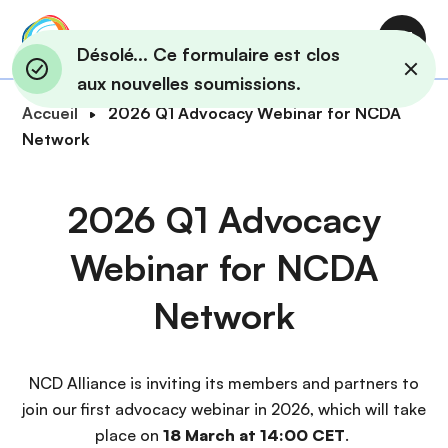
A
l
M
Désolé... Ce formulaire est clos
l
a
aux nouvelles soumissions.
e
i
F
Accueil
2026 Q1 Advocacy Webinar for NCDA
r
n
i
Network
a
n
l
u
a
d
c
2026 Q1 Advocacy
v
'
o
i
A
n
Webinar for NCDA
g
r
t
a
i
e
Network
t
a
n
i
n
u
o
e
p
NCD Alliance is inviting its members and partners to
n
r
join our first advocacy webinar in 2026, which will take
i
place on
18 March at 14:00 CET
.