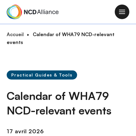
A
l
M
l
a
e
i
F
Accueil
Calendar of WHA79 NCD-relevant
r
n
i
events
a
n
l
u
a
d
c
v
'
o
i
A
n
Practical Guides & Tools
g
r
t
a
i
e
Calendar of WHA79
t
a
n
i
n
u
NCD-relevant events
o
e
p
n
r
i
17 avril 2026