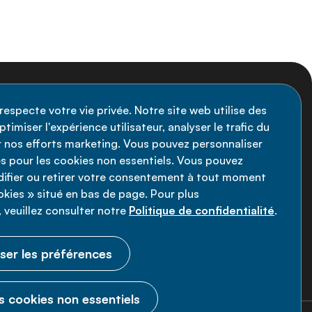
nscription à la newsletter
respecte votre vie privée. Notre site web utilise des
timiser l'expérience utilisateur, analyser le trafic du
stez informé des dernières actualités de
ir nos efforts marketing. Vous pouvez personnaliser
Alliance MNT - abonnez-vous à notre
s pour les cookies non essentiels. Vous pouvez
fier ou retirer votre consentement à tout moment
wsletter.
ookies » situé en bas de page. Pour plus
 veuillez consulter notre
Politique de confidentialité
.
Inscrivez-vous maintenant
ser les préférences
s cookies non essentiels