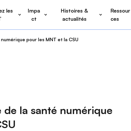
z les
Impa
Histoires &
Ressour
T
ct
actualités
ces
é numérique pour les MNT et la CSU
e de la santé numérique
 CSU