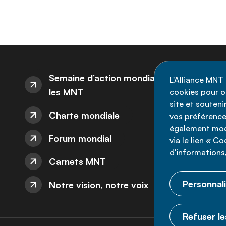
I
Semaine d’action mondiale sur
L'Alliance MNT 
les MNT
cookies pour op
Re
site et souten
Charte mondiale
l'
vos préférence
également modi
ne
Forum mondial
via le lien « C
d'informations,
Carnets MNT
Personnali
Notre vision, notre voix
Refuser le