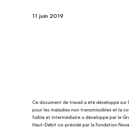
n
c
11 juin 2019
i
p
a
l
Ce document de travail a été développé sur l
pour les maladies non transmissibles et la co
faible et intermédiaire » développé par le G
Haut-Débit co-présidé par la Fondation Novart