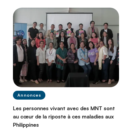
n
c
i
p
a
l
Annonces
Les personnes vivant avec des MNT sont
au cœur de la riposte à ces maladies aux
Philippines