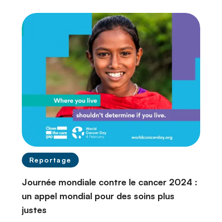
n
c
i
p
a
l
Reportage
Journée mondiale contre le cancer 2024 :
un appel mondial pour des soins plus
justes