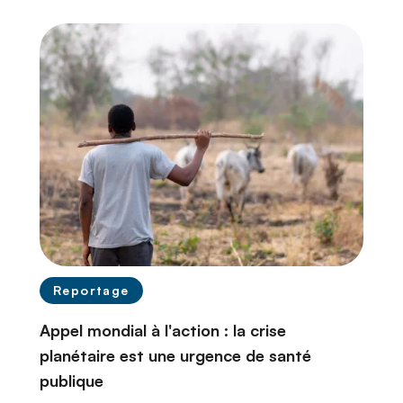
n
c
i
p
a
l
Reportage
Appel mondial à l'action : la crise
planétaire est une urgence de santé
publique