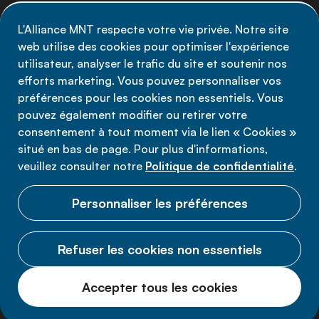
MNT - abonnez-vous à notre newsletter.
L'Alliance MNT respecte votre vie privée. Notre site
web utilise des cookies pour optimiser l'expérience
Inscrivez-vous maintenant
utilisateur, analyser le trafic du site et soutenir nos
efforts marketing. Vous pouvez personnaliser vos
préférences pour les cookies non essentiels. Vous
pouvez également modifier ou retirer votre
consentement à tout moment via le lien « Cookies »
Politique de confidentialité
situé en bas de page. Pour plus d'informations,
Conditions d'utilisation
veuillez consulter notre
Politique de confidentialité
.
Cookies
Personnaliser les préférences
Refuser les cookies non essentiels
© 2026 Alliance MNT.
Accepter tous les cookies
Tous droits réservés.