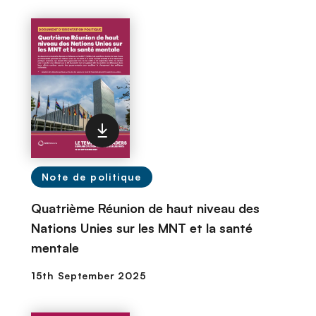
n
c
i
p
a
l
Note de politique
Quatrième Réunion de haut niveau des
Nations Unies sur les MNT et la santé
mentale