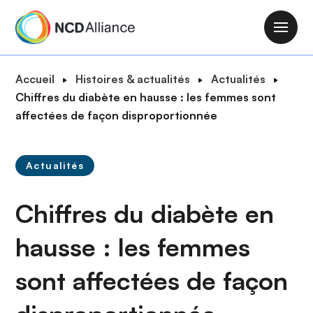
A
l
M
l
a
e
i
F
Accueil
Histoires & actualités
Actualités
r
n
i
Chiffres du diabète en hausse : les femmes sont
a
n
l
affectées de façon disproportionnée
u
a
d
c
v
'
o
i
Actualités
A
n
g
r
t
a
Chiffres du diabète en
i
e
t
a
n
i
hausse : les femmes
n
u
o
e
p
sont affectées de façon
n
r
i