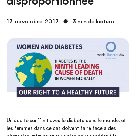
disproportionnée
n
c
i
13 novembre 2017
●
3 min de lecture
p
a
l
Un adulte sur 11 vit avec le diabète dans le monde, et
les femmes dans ce cas doivent faire face à des