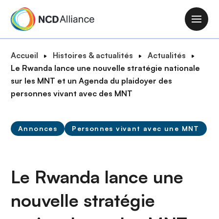
A
l
M
l
a
e
i
F
Accueil
Histoires & actualités
Actualités
r
n
i
Le Rwanda lance une nouvelle stratégie nationale
a
n
l
sur les MNT et un Agenda du plaidoyer des
u
a
d
personnes vivant avec des MNT
c
v
'
o
i
A
n
g
Annonces
Personnes vivant avec une MNT
r
t
a
i
e
t
a
n
i
n
Le Rwanda lance une
u
o
e
p
n
nouvelle stratégie
r
i