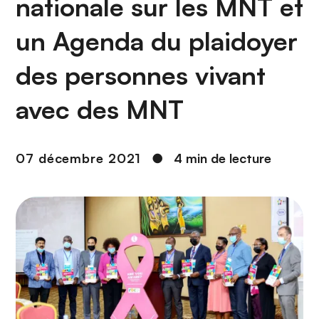
nationale sur les MNT et
n
c
un Agenda du plaidoyer
i
p
des personnes vivant
a
l
avec des MNT
07 décembre 2021
●
4 min de lecture