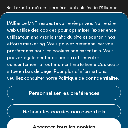
Restez informé des dernières actualités de l'Alliance
MNT - abonnez-vous à notre newsletter.
L'Alliance MNT respecte votre vie privée. Notre site
web utilise des cookies pour optimiser l'expérience
Inscrivez-vous maintenant
utilisateur, analyser le trafic du site et soutenir nos
efforts marketing. Vous pouvez personnaliser vos
préférences pour les cookies non essentiels. Vous
pouvez également modifier ou retirer votre
consentement à tout moment via le lien « Cookies »
Politique de confidentialité
situé en bas de page. Pour plus d'informations,
Conditions d'utilisation
veuillez consulter notre
Politique de confidentialité
.
Cookies
Personnaliser les préférences
Refuser les cookies non essentiels
© 2026 Alliance MNT.
Accepter tous les cookies