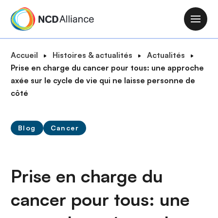
A
l
M
l
a
e
i
F
Accueil
Histoires & actualités
Actualités
r
n
i
Prise en charge du cancer pour tous: une approche
a
n
l
axée sur le cycle de vie qui ne laisse personne de
u
a
d
côté
c
v
'
o
i
A
n
g
Blog
Cancer
r
t
a
i
e
t
a
n
i
n
Prise en charge du
u
o
e
p
n
cancer pour tous: une
r
i