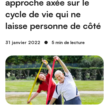
approche axée sur le
n
c
cycle de vie qui ne
i
p
laisse personne de côté
a
l
31 janvier 2022
●
5 min de lecture