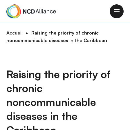
A
l
M
l
a
e
i
F
Accueil
Raising the priority of chronic
r
n
i
noncommunicable diseases in the Caribbean
a
n
l
u
a
d
c
v
'
o
i
A
Raising the priority of
n
g
r
t
a
chronic
i
e
t
a
n
i
noncommunicable
n
u
o
e
p
diseases in the
n
r
i
Caribbean