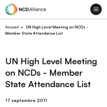
A
l
M
l
a
e
i
F
Accueil
UN High Level Meeting on NCDs -
r
n
i
Member State Attendance List
a
n
l
u
a
d
c
v
'
o
i
A
UN High Level Meeting
n
g
r
t
a
on NCDs - Member
i
e
t
a
n
i
State Attendance List
n
u
o
e
p
n
r
17 septembre 2011
i